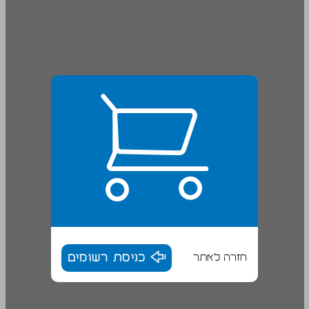
חזרה לאתר
כניסת רשומים