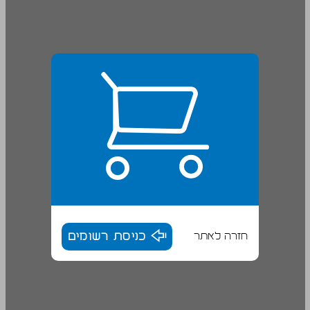
חזרה לאתר
כניסת רשומים