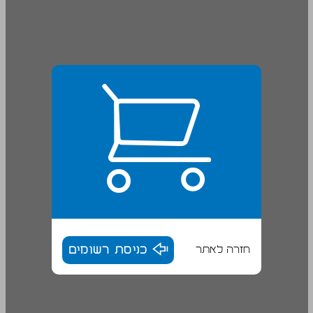
חזרה לאתר
כניסת רשומים