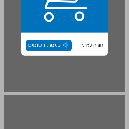
חזרה לאתר
כניסת רשומים
מה עושה גלריה בשכונה? תחנות בחייה של גלריה קו 16, תל אביב What Does a Gallery Do in the Neighborhood? Stations in the Life of Kav 16, Tel Aviv ... 16