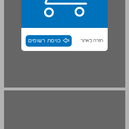
חזרה לאתר
כניסת רשומים
על רחוב כגלריה וגלריה כרחוב On Street as Gallery and Gallery as Street ... 18