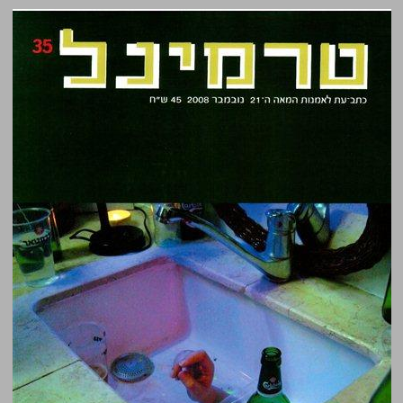
טרמינל 35 כתב-עת לאמנות המאה ה-21 ... 0