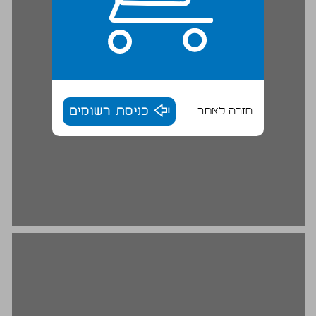
חזרה לאתר
כניסת רשומים