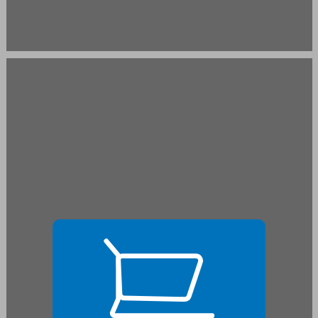
פרק ב ראשיתו של אבו־ג'ורג' ... 19