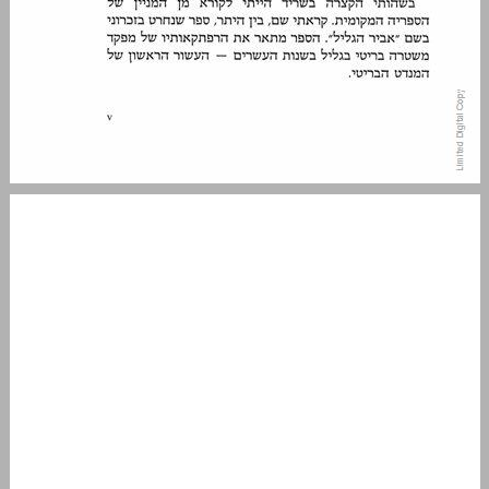
פרק א "אבו־ג'ורג' איש עכו" ... 7