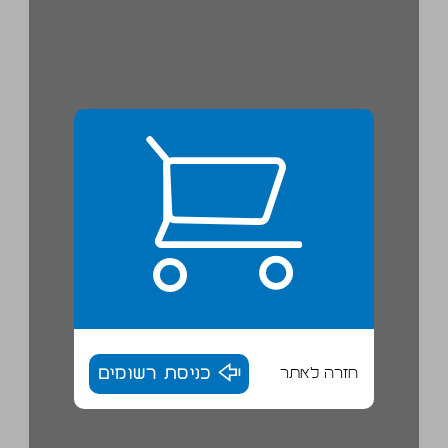
חזרה לאתר
כניסת רשומים