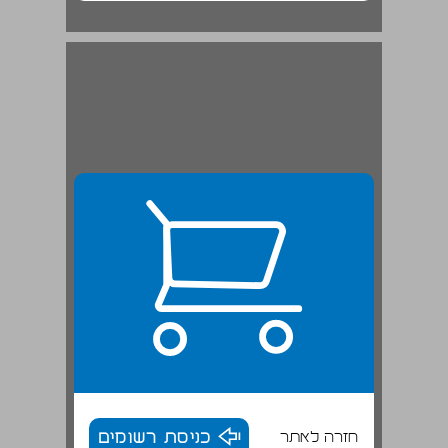
חזרה לאתר
כניסת רשומים