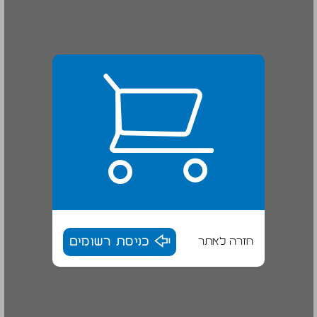
חזרה לאתר
כניסת רשומים