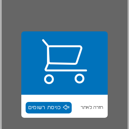
חזרה לאתר
כניסת רשומים