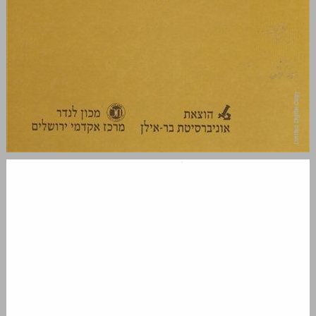
כנישתא מחקרים על בית הכנסת ועולמו 4 ... 0