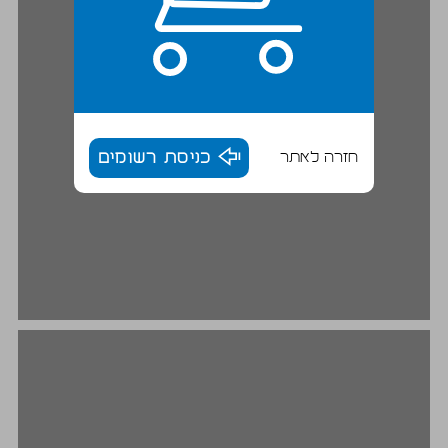
חזרה לאתר
כניסת רשומים