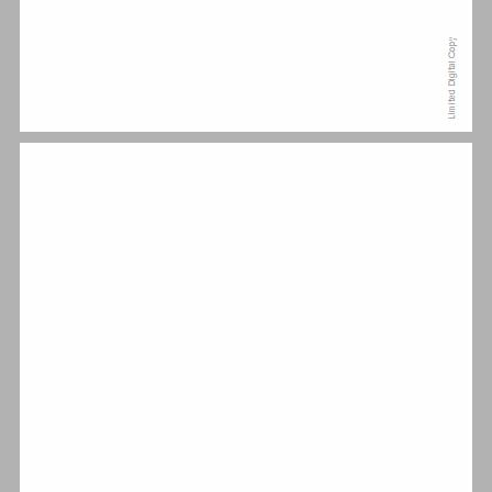
פרק ראשון האמן בחברה של ימי־הביניים המאוחרים ובתקופת הרנסנס ... 13