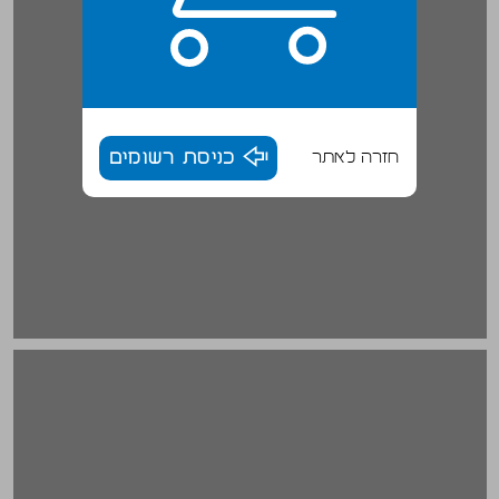
חזרה לאתר
כניסת רשומים