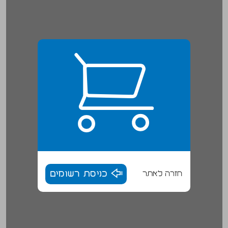
חזרה לאתר
כניסת רשומים