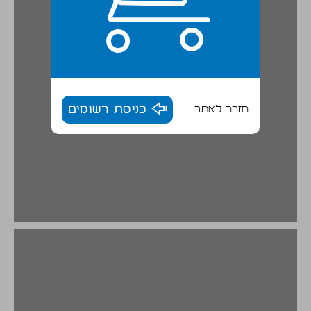
חזרה לאתר
כניסת רשומים