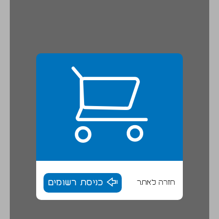
חזרה לאתר
כניסת רשומים