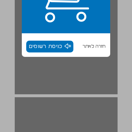
חזרה לאתר
כניסת רשומים