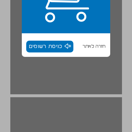
חזרה לאתר
כניסת רשומים