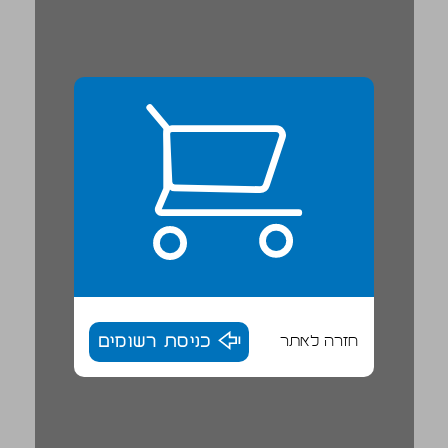
חזרה לאתר
כניסת רשומים