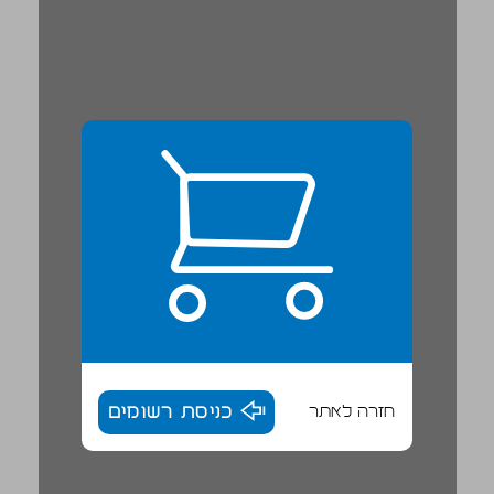
חזרה לאתר
כניסת רשומים