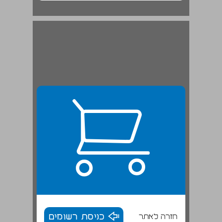
חזרה לאתר
כניסת רשומים