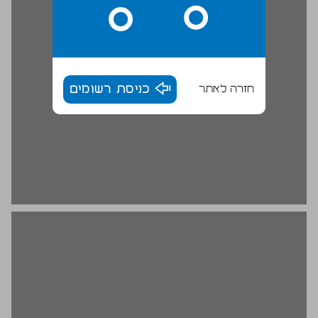
חזרה לאתר
כניסת רשומים
הגדרת גבולות ה''אני" ... 20