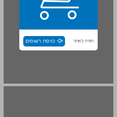
חזרה לאתר
כניסת רשומים