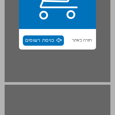
חזרה לאתר
כניסת רשומים