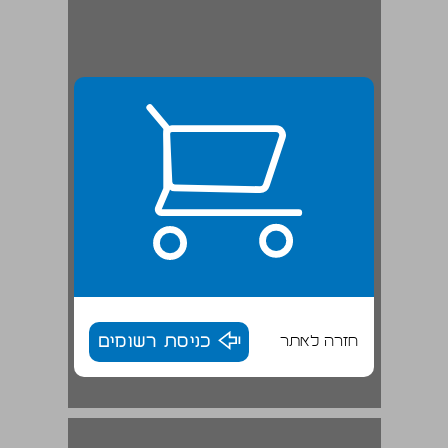
חזרה לאתר
כניסת רשומים
פרק ראשון 'ספקן (או) מאמין' - הדיסקורס ... 17