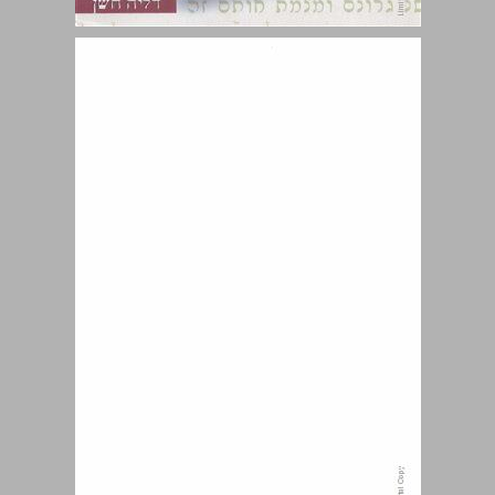
עגנון: סיפור (אינה) סוגיא בגמרא ... 0