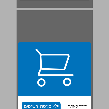
חזרה לאתר
כניסת רשומים