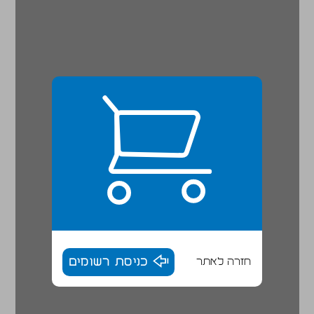
חזרה לאתר
כניסת רשומים