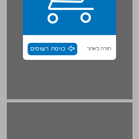
חזרה לאתר
כניסת רשומים