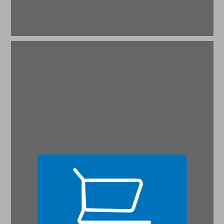
רפאל כהן־אלמגור על אחריות ציבורית ... 19