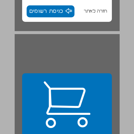
חזרה לאתר
כניסת רשומים