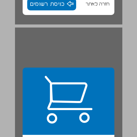
חזרה לאתר
כניסת רשומים