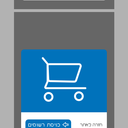
חזרה לאתר
כניסת רשומים