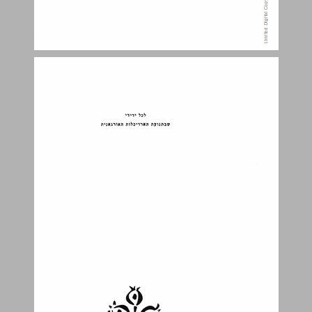
פרק א: הארדיכלות, האמנות הלא־נודעת ... 3