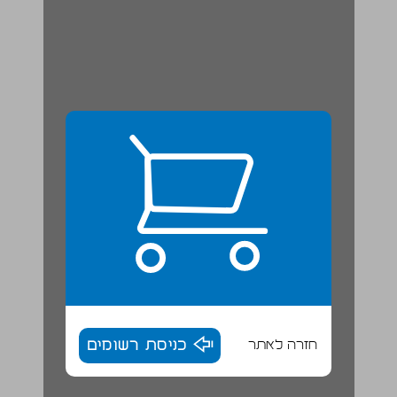
חזרה לאתר
כניסת רשומים