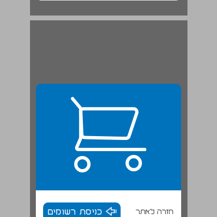
חזרה לאתר
כניסת רשומים