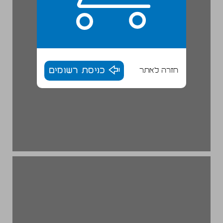
חזרה לאתר
כניסת רשומים