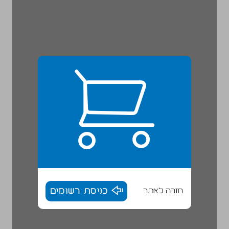
חזרה לאתר
כניסת רשומים