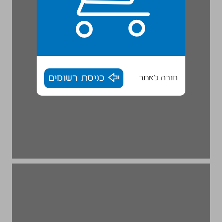
חזרה לאתר
כניסת רשומים