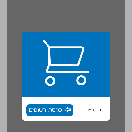
חזרה לאתר
כניסת רשומים