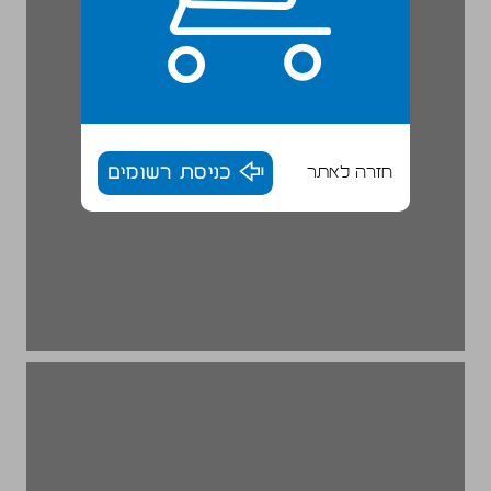
חזרה לאתר
כניסת רשומים