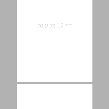
לתולדות המקומות הקדושים לנוצרים בארץ־ישראל ... 14