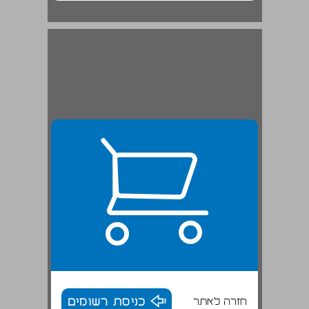
חזרה לאתר
כניסת רשומים