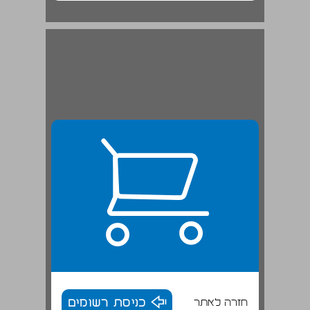
חזרה לאתר
כניסת רשומים