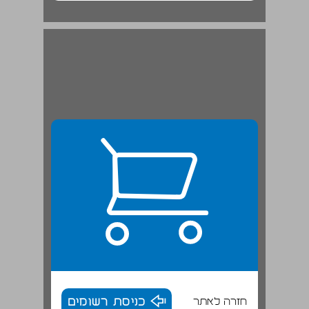
חזרה לאתר
כניסת רשומים