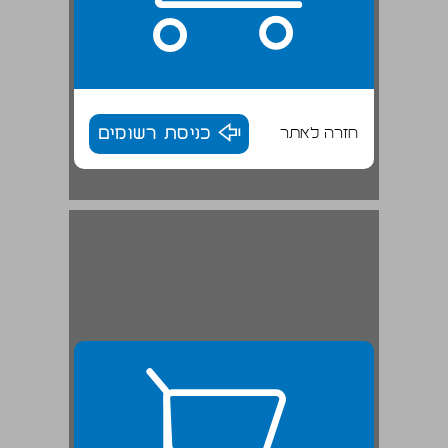
חזרה לאתר
כניסת רשומים
חלומות ג'מל פחה והישוב העברי ... 27