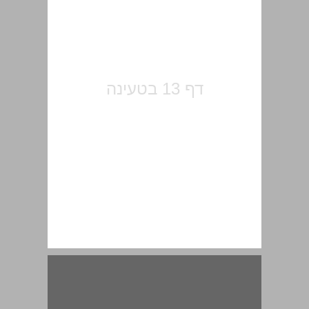
שבעים שנה למסילות־ברזל בארץ־ישראל ... 15