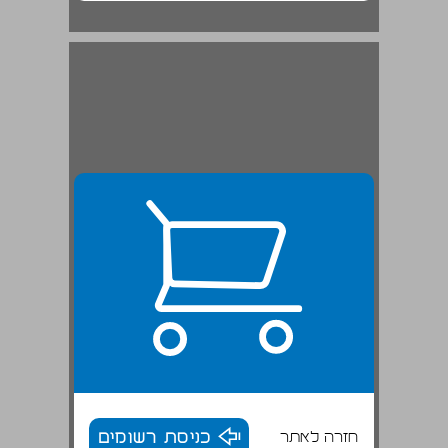
חזרה לאתר
כניסת רשומים