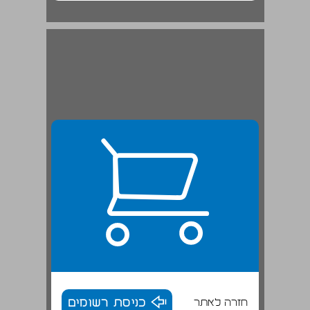
חזרה לאתר
כניסת רשומים