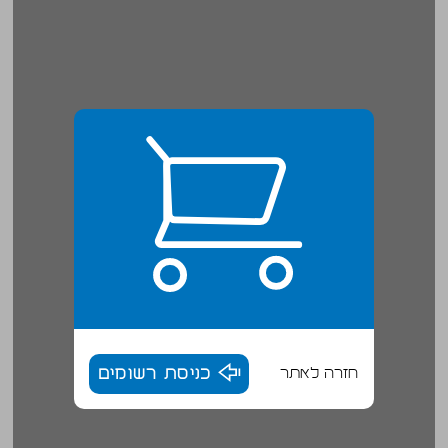
חזרה לאתר
כניסת רשומים