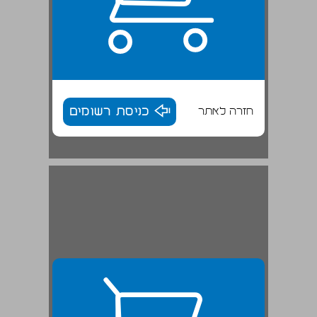
חזרה לאתר
כניסת רשומים