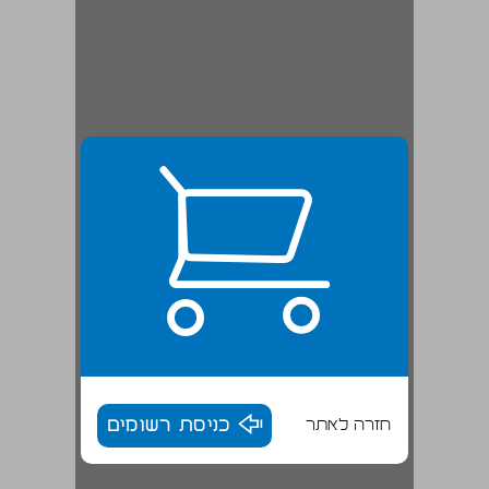
חזרה לאתר
כניסת רשומים