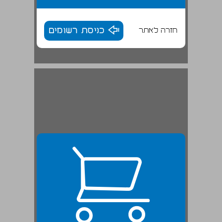
חזרה לאתר
כניסת רשומים