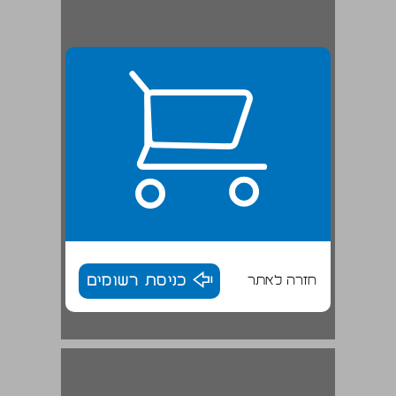
חזרה לאתר
כניסת רשומים