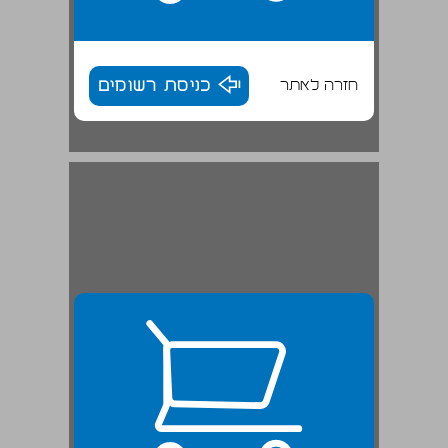
חזרה לאתר
כניסת רשומים