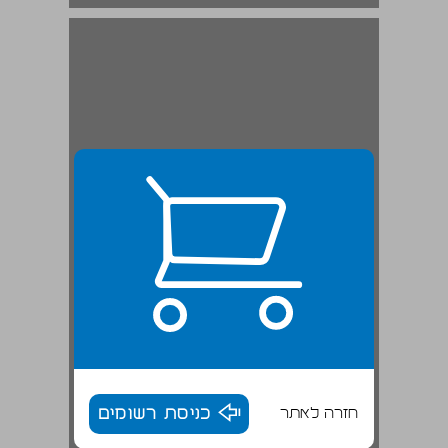
חזרה לאתר
כניסת רשומים