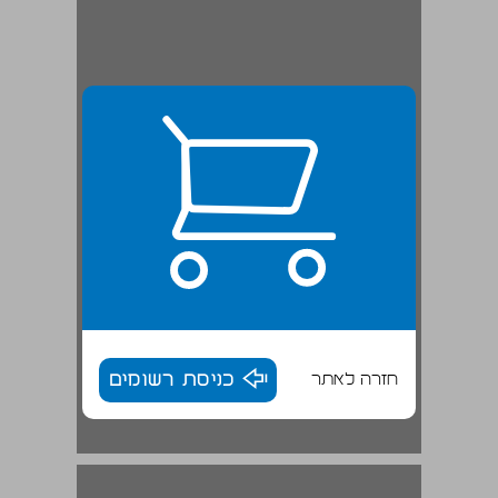
חזרה לאתר
כניסת רשומים