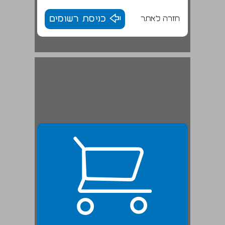
חזרה לאתר
כניסת רשומים