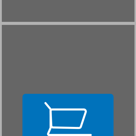
4. השיח/הטיעון הנורמטיבי והפעולה/העמדה הפוליטית בעידן גלובלי: הישגים ומגבלות ... 19