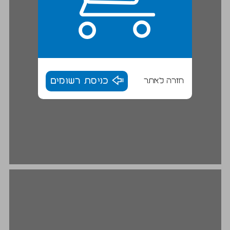
חזרה לאתר
כניסת רשומים