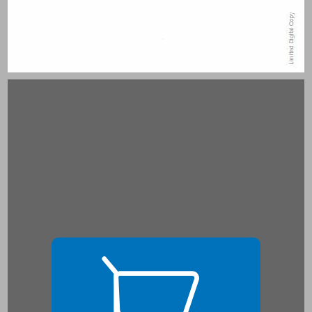
פרק ראשון שירי ארץ ישראל: בעיות בהגדרת הז'אנר ... 15