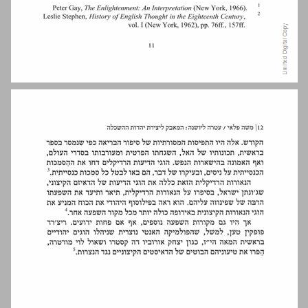
1. דת הנאורות: דת התבונה, תבונת הדת - יחסה של הנאורות האירופית לדת ... 13