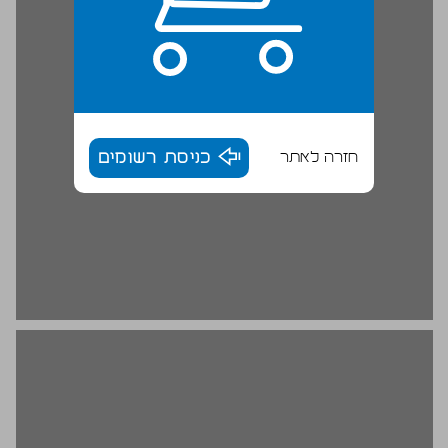
חזרה לאתר
כניסת רשומים