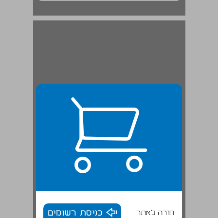
חזרה לאתר
כניסת רשומים