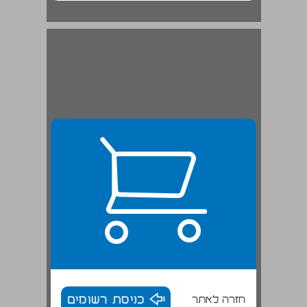
חזרה לאתר
כניסת רשומים