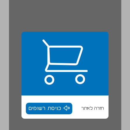
חזרה לאתר
כניסת רשומים