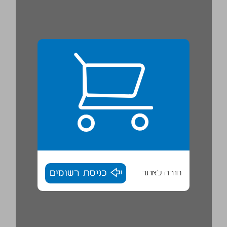
חזרה לאתר
כניסת רשומים