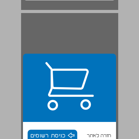
חזרה לאתר
כניסת רשומים