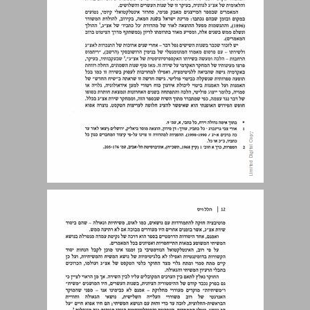
הלל ויס משיח בלי משיח: נושא גלוי ונסתר בספר מסת מבוא ... 11