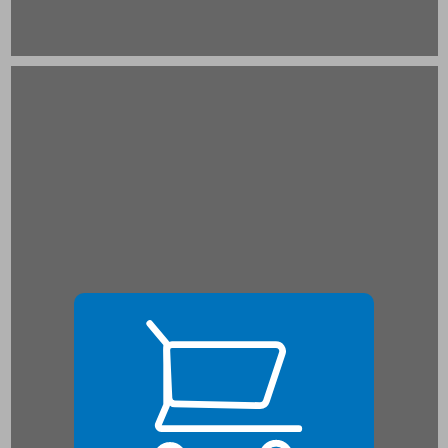
פרק ראשון על יחסה של הפילוסופיה לבעלי־חיים ... 21