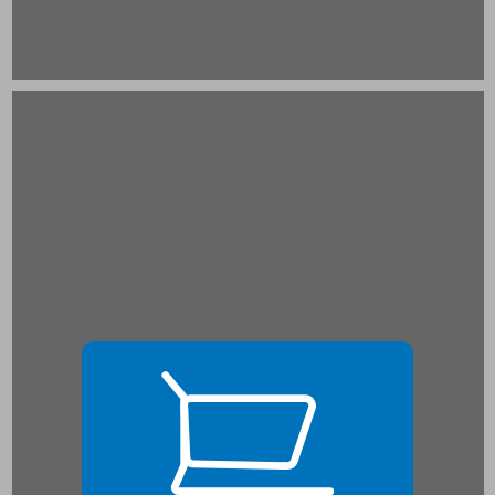
חלק ראשון היבטים פילוסופיים ומוסרניים ... 19