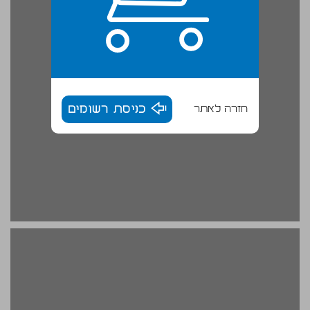
חזרה לאתר
כניסת רשומים