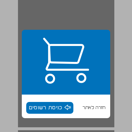
חזרה לאתר
כניסת רשומים
ז. גלות-שיבה ... 18