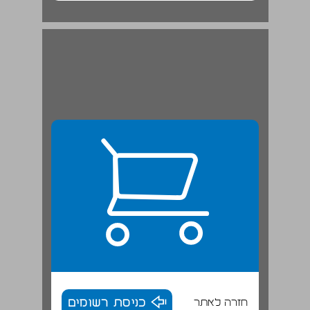
חזרה לאתר
כניסת רשומים