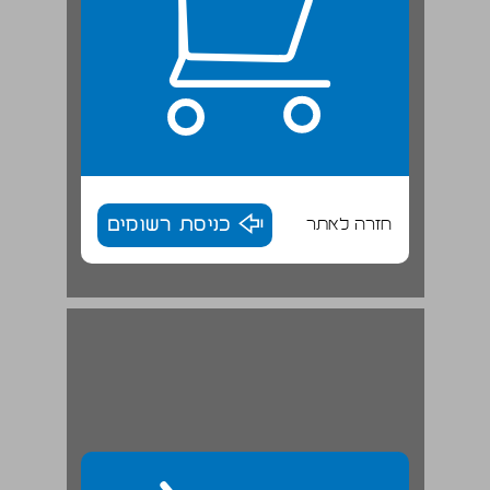
חזרה לאתר
כניסת רשומים
ג. פדיון-הבן ... 30