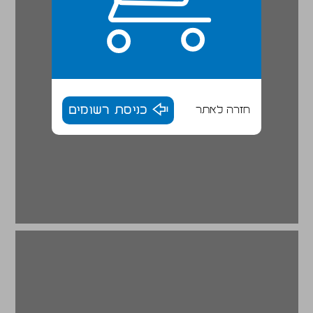
חזרה לאתר
כניסת רשומים