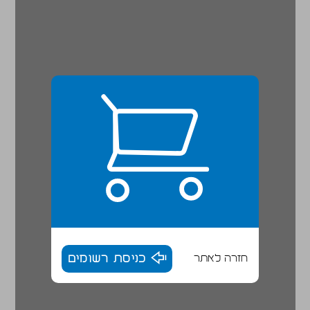
חזרה לאתר
כניסת רשומים