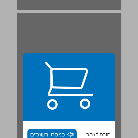
חזרה לאתר
כניסת רשומים