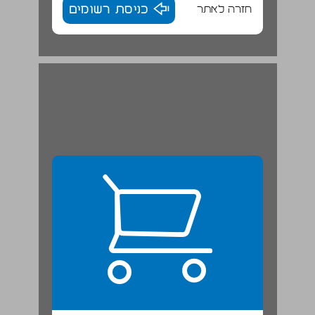
חזרה לאתר
כניסת רשומים