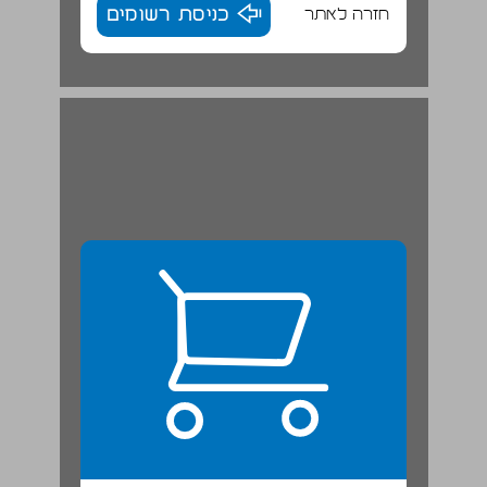
חזרה לאתר
כניסת רשומים