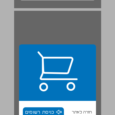
חזרה לאתר
כניסת רשומים