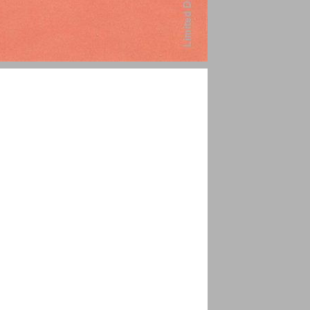
אות חית ... 1