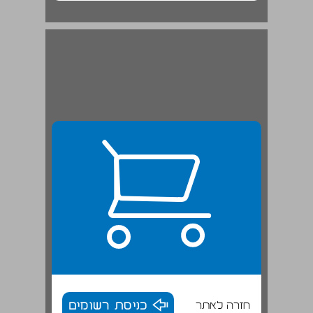
ליקויי למידה וליקויי הוראה — מה הם? ... 20
חזרה לאתר
כניסת רשומים