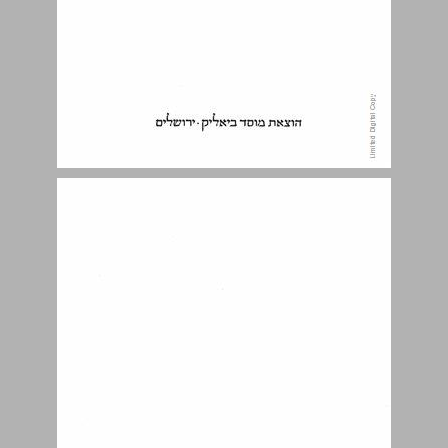
בארא. ... 7