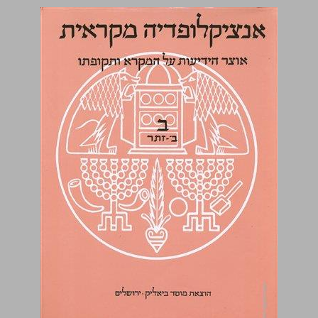
ב ב־-זתר ... 0