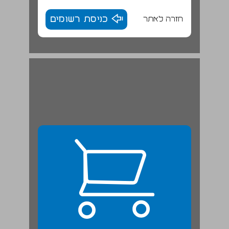
חזרה לאתר
כניסת רשומים