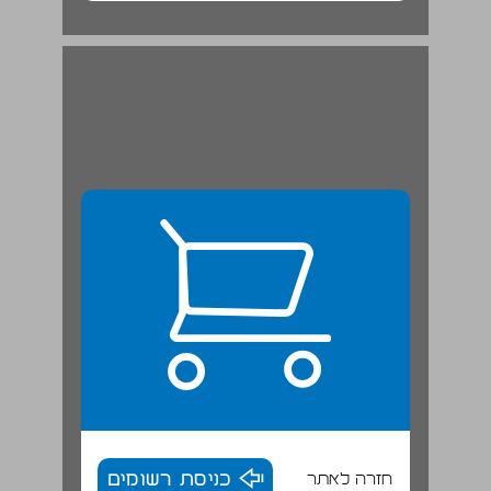
חזרה לאתר
כניסת רשומים