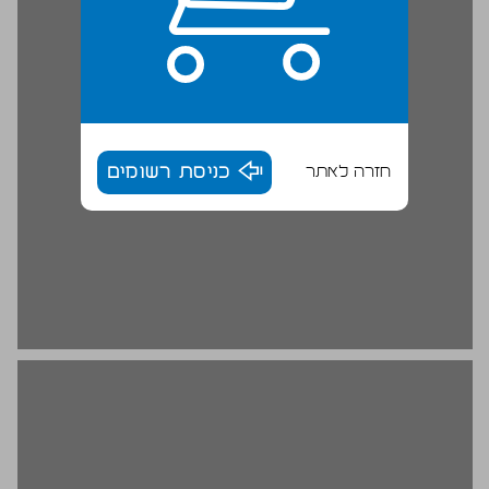
חזרה לאתר
כניסת רשומים