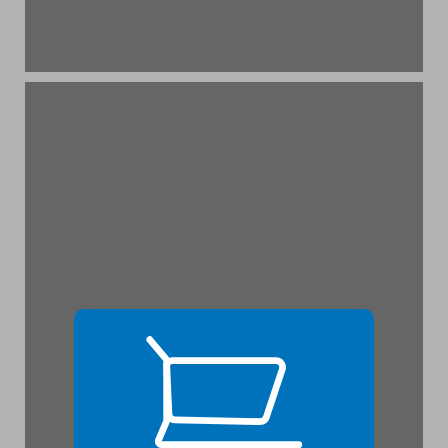
פרק ראשון: אופקים חדשים - עיון ביצירתו ההלכתית של הרב עבדאללה סומך ... 19