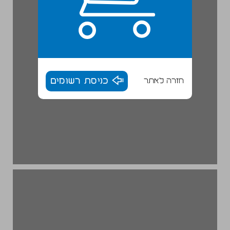
חזרה לאתר
כניסת רשומים