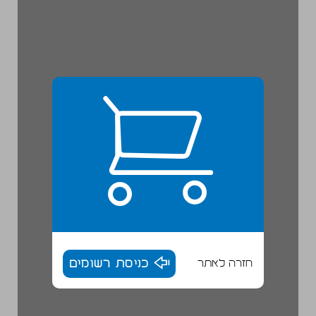
חזרה לאתר
כניסת רשומים