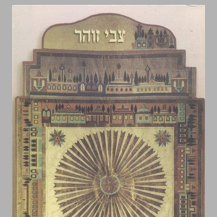
האירו פני המזרח הלכה והגות אצל חכמי ישראל במזרח התיכון ... 0